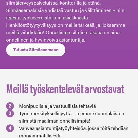
silmäterveyspalveluissa, konttorilla ja etänä.
Silmäasemalaisia yhdistää vastuu ja välittäminen – niin
itsestä, työkavereista kuin asiakkaasta.
Henkilöstötyytyväisyys on meille tärkeää, ja iloksemme
meillä viihdytään! Onnellisten silmien takana on aina
onnellinen ja hyvinvoiva asiantuntija.
Tutustu Silmäasemaan
Meillä työskentelevät arvostavat
Monipuolisia ja vastuullisia tehtäviä
Työn merkityksellisyyttä – teemme suomalaisten
silmistä maailman onnellisimpia!
Vahvaa asiantuntijatyöyhteisöä, jossa töitä tehdään
moniammatillisesti