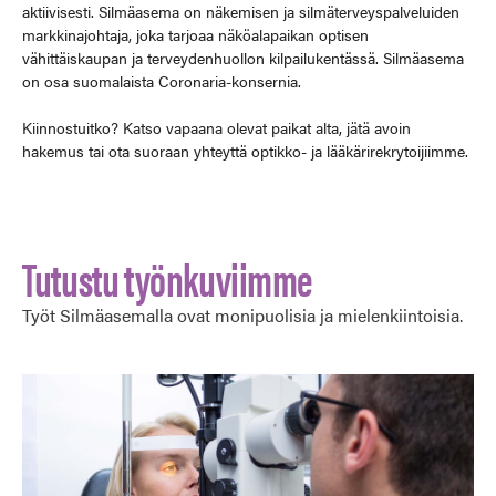
aktiivisesti. Silmäasema on näkemisen ja silmäterveyspalveluiden
markkinajohtaja, joka tarjoaa näköalapaikan optisen
vähittäiskaupan ja terveydenhuollon kilpailukentässä. Silmäasema
on osa suomalaista Coronaria-konsernia.
Kiinnostuitko? Katso vapaana olevat paikat alta, jätä avoin
hakemus tai ota suoraan yhteyttä optikko- ja lääkärirekrytoijiimme.
Tutustu työnkuviimme
Työt Silmäasemalla ovat monipuolisia ja mielenkiintoisia.