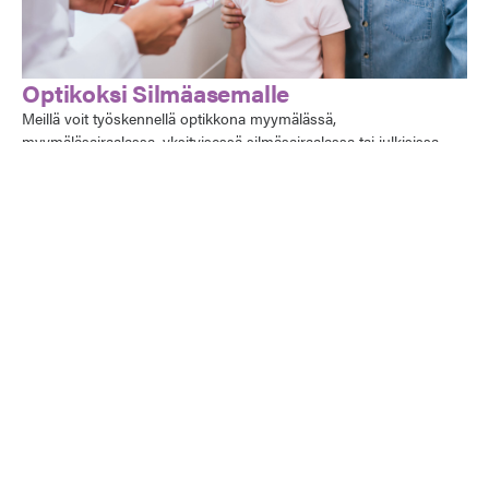
Optikoksi Silmäasemalle
Meillä voit työskennellä optikkona myymälässä,
myymäläsairaalassa, yksityisessä silmäsairaalassa tai julkisissa
silmäterveyspalveluissa noin 160 toimipaikassa ympäri Suomen.
Lue lisää optikon työstä Silmäasemalla!
Optikoksi Silmäasemalle