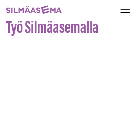
Valik
Silmäasema – etusivu
TÖIHIN MEILLE
Työ Silmäasemalla