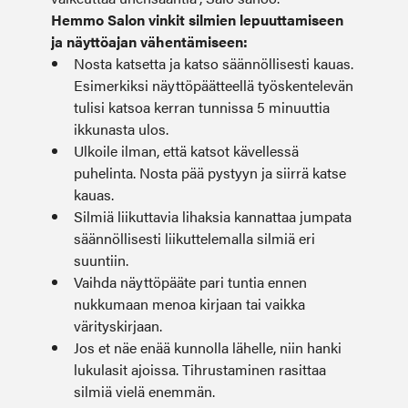
Hemmo Salon vinkit silmien lepuuttamiseen
ja näyttöajan vähentämiseen:
Nosta katsetta ja katso säännöllisesti kauas.
Esimerkiksi näyttöpäätteellä työskentelevän
tulisi katsoa kerran tunnissa 5 minuuttia
ikkunasta ulos.
Ulkoile ilman, että katsot kävellessä
puhelinta. Nosta pää pystyyn ja siirrä katse
kauas.
Silmiä liikuttavia lihaksia kannattaa jumpata
säännöllisesti liikuttelemalla silmiä eri
suuntiin.
Vaihda näyttöpääte pari tuntia ennen
nukkumaan menoa kirjaan tai vaikka
värityskirjaan.
Jos et näe enää kunnolla lähelle, niin hanki
lukulasit ajoissa. Tihrustaminen rasittaa
silmiä vielä enemmän.