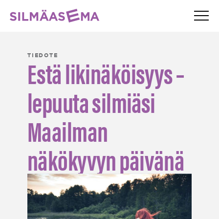
Valik
Silmäasema – etusivu
TIEDOTE
Estä likinäköisyys –
lepuuta silmiäsi
Maailman
näkökyvyn päivänä