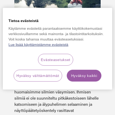
Tietoa evästeistä
Käytämme evästeitä parantaaksemme käyttökokemustasi
verkkosivuillamme sekä mainonta- ja tilastointitarkoituksiin.
Maailman näkökyvyn päivää (World Sight
Voit koska tahansa muuttaa evästeasetuksiasi.
Day) vietetään taas lokakuun toisena
Lue lisää käyttämistämme evästeistä
torstaina. Tänä vuonna Silmäasema haluaa
muistuttaa silmien lepohetkien tärkeydestä
Evästeasetukset
ja kirkkaiden näyttöjen vaikutuksista
silmienterveyteen.
Katsomme arjessa yhä enemmän lähelle kuin
Hyväksy välttämättömät
Hyväksy kaikki
kauas horisonttiin. Vietämme yhä enemmän
aikaa erilaisten päätelaitteiden ääressä, vaikka
huomaisimme silmien väsymisen. Ihmisen
silmiä ei ole suunniteltu pitkäkestoiseen lähelle
katsomiseen ja älypuhelimen selaaminen ja
näyttöpäätetyöskentely rasittavat