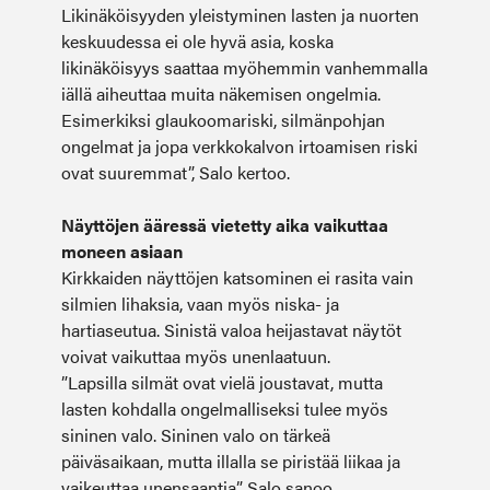
Likinäköisyyden yleistyminen lasten ja nuorten
keskuudessa ei ole hyvä asia, koska
likinäköisyys saattaa myöhemmin vanhemmalla
iällä aiheuttaa muita näkemisen ongelmia.
Esimerkiksi glaukoomariski, silmänpohjan
ongelmat ja jopa verkkokalvon irtoamisen riski
ovat suuremmat”, Salo kertoo.
Näyttöjen ääressä vietetty aika vaikuttaa
moneen asiaan
Kirkkaiden näyttöjen katsominen ei rasita vain
silmien lihaksia, vaan myös niska- ja
hartiaseutua. Sinistä valoa heijastavat näytöt
voivat vaikuttaa myös unenlaatuun.
”Lapsilla silmät ovat vielä joustavat, mutta
lasten kohdalla ongelmalliseksi tulee myös
sininen valo. Sininen valo on tärkeä
päiväsaikaan, mutta illalla se piristää liikaa ja
vaikeuttaa unensaantia”, Salo sanoo.