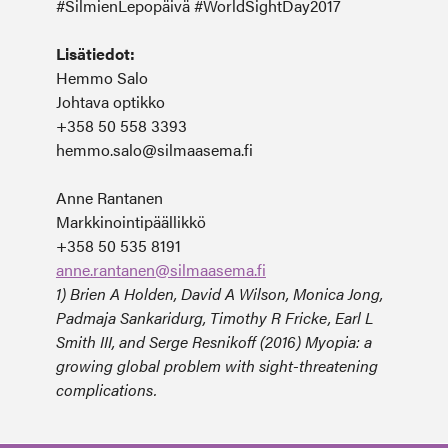
#SilmienLepopäivä #WorldSightDay2017
Lisätiedot:
Hemmo Salo
Johtava optikko
+358 50 558 3393
hemmo.salo@silmaasema.fi
Anne Rantanen
Markkinointipäällikkö
+358 50 535 8191
anne.rantanen@silmaasema.fi
1) Brien A Holden, David A Wilson, Monica Jong,
Padmaja Sankaridurg, Timothy R Fricke, Earl L
Smith III, and Serge Resnikoff (2016) Myopia: a
growing global problem with sight-threatening
complications.