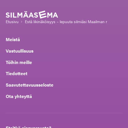
Etusivu
Estä likinäköisyys – lepuuta silmiäsi Maailman näkökyvyn 
Meistä
Vastuullisuus
Töihin meille
Tiedotteet
Saavutettavuusseloste
Ota yhteyttä
Etsitkö ajanvarausta?