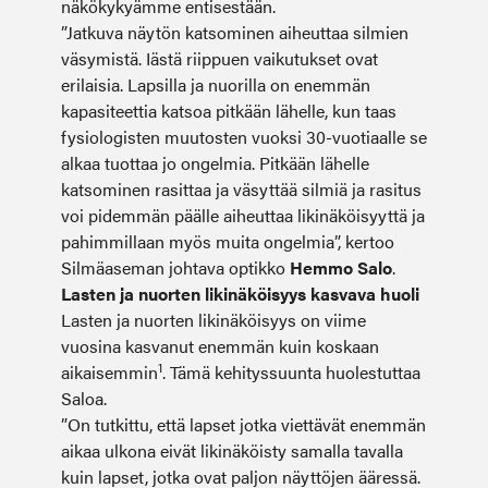
näkökykyämme entisestään.
”Jatkuva näytön katsominen aiheuttaa silmien
väsymistä. Iästä riippuen vaikutukset ovat
erilaisia. Lapsilla ja nuorilla on enemmän
kapasiteettia katsoa pitkään lähelle, kun taas
fysiologisten muutosten vuoksi 30-vuotiaalle se
alkaa tuottaa jo ongelmia. Pitkään lähelle
katsominen rasittaa ja väsyttää silmiä ja rasitus
voi pidemmän päälle aiheuttaa likinäköisyyttä ja
pahimmillaan myös muita ongelmia”, kertoo
Silmäaseman johtava optikko
Hemmo Salo
.
Lasten ja nuorten likinäköisyys kasvava huoli
Lasten ja nuorten likinäköisyys on viime
vuosina kasvanut enemmän kuin koskaan
1
aikaisemmin
. Tämä kehityssuunta huolestuttaa
Saloa.
”On tutkittu, että lapset jotka viettävät enemmän
aikaa ulkona eivät likinäköisty samalla tavalla
kuin lapset, jotka ovat paljon näyttöjen ääressä.