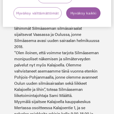
maanlaajuisen silmäsairaalaverkoston
tarjoamat monipuoliset silmäkirurgian palvelut,
Hyväksy välttämättömät
Hyväksy kaikki
kuten taittovirhe- ja kaihileikkaukset, ovat
saatavilla Kalajoen liikkeen kautta. Kalajokea
lähimmät Silmäaseman silmäsairaalat
sijaitsevat Vaasassa ja Oulussa, jonne
Silmäasema avasi uuden sairaalan helmikuussa
2018.
”Olen iloinen, että voimme tarjota Silmäaseman
monipuoliset näkemisen ja silmäterveyden
palvelut nyt myös Kalajoella. Olemme
vahvistaneet asemaamme tänä vuonna etenkin
Pohjois-Pohjanmaalla, jonne olemme avanneet
Oulun uuden silmäsairaalan sekä liikkeet
Kalajoelle ja Iihin”, toteaa Silmäaseman
liiketoimintajohtaja Sami Määttä.
Myymälä sijaitsee Kalajoella kauppakeskus
Mertassa osoitteessa Kalajoentie 1, ja se
palvelee asiakkaita arkisin kello 9.00-18.00 ja