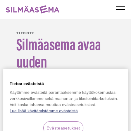
Valik
Silmäasema – etusivu
TIEDOTE
Silmäasema avaa
uuden
optikkoliikkeen
Tietoa evästeistä
Kalajoelle
Käytämme evästeitä parantaaksemme käyttökokemustasi
verkkosivuillamme sekä mainonta- ja tilastointitarkoituksiin.
Voit koska tahansa muuttaa evästeasetuksiasi.
Kalajoen liikkeessä on tarjolla kattava valikoima
Lue lisää käyttämistämme evästeistä
silmälaseja, piilolinssejä ja aurinkolaseja sekä
optikon ja jatkossa myös silmälääkärin
vastaanottopalvelut. Lisäksi Silmäaseman
Evästeasetukset