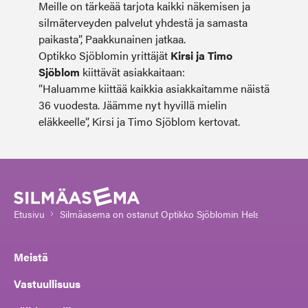
Meille on tärkeää tarjota kaikki näkemisen ja
silmäterveyden palvelut yhdestä ja samasta
paikasta”, Paakkunainen jatkaa.
Optikko Sjöblomin yrittäjät
Kirsi ja Timo
Sjöblom
kiittävät asiakkaitaan:
”Haluamme kiittää kaikkia asiakkaitamme näistä
36 vuodesta. Jäämme nyt hyvillä mielin
eläkkeelle”, Kirsi ja Timo Sjöblom kertovat.
Etusivu
Silmäasema on ostanut Optikko Sjöblomin Helsingin Malmi
Meistä
Vastuullisuus