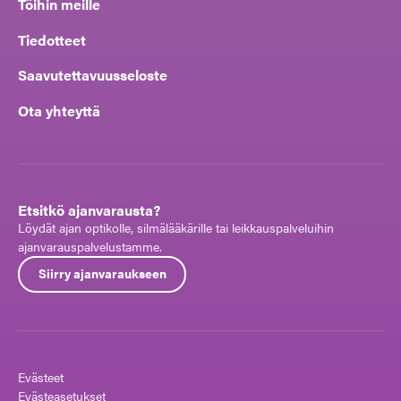
Töihin meille
Tiedotteet
Saavutettavuusseloste
Ota yhteyttä
Etsitkö ajanvarausta?
Löydät ajan optikolle, silmälääkärille tai leikkauspalveluihin
ajanvarauspalvelustamme.
Siirry ajanvaraukseen
Evästeet
Evästeasetukset