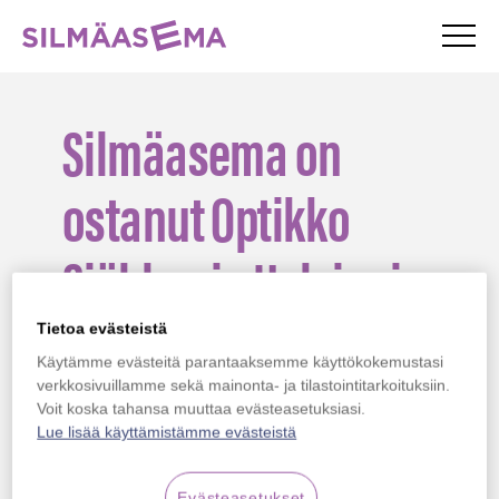
Valik
Silmäasema – etusivu
Silmäasema on
ostanut Optikko
Sjöblomin Helsingin
Malmilla
Tietoa evästeistä
Käytämme evästeitä parantaaksemme käyttökokemustasi
verkkosivuillamme sekä mainonta- ja tilastointitarkoituksiin.
Silmäasema Optiikka Oy on ostanut Optikko
Voit koska tahansa muuttaa evästeasetuksiasi.
Sjöblomin liiketoiminnan. Kauppa astui
Lue lisää käyttämistämme evästeistä
voimaan 1.6.2026. Optikko Sjöblom lopettaa
toimintansa omistajan eläköityessä ja
Evästeasetukset