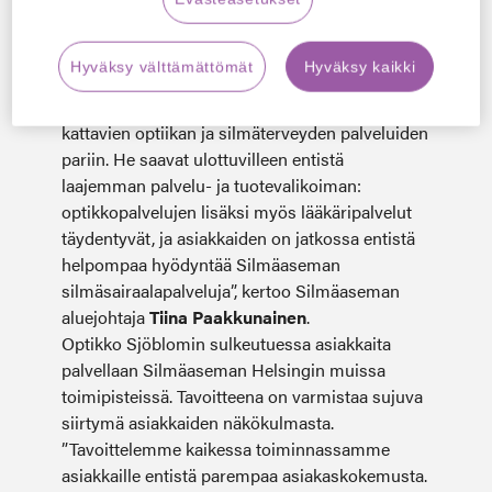
asiakkaita palvellaan jatkossa Silmäaseman
Malmin myymälässä sekä
pääkaupunkiseudun muissa toimipisteissä.
Hyväksy välttämättömät
Hyväksy kaikki
”Liiketoimintakaupan myötä Optikko Sjöblomin
asiakkaat pääsevät Silmäaseman erittäin
kattavien optiikan ja silmäterveyden palveluiden
pariin. He saavat ulottuvilleen entistä
laajemman palvelu- ja tuotevalikoiman:
optikkopalvelujen lisäksi myös lääkäripalvelut
täydentyvät, ja asiakkaiden on jatkossa entistä
helpompaa hyödyntää Silmäaseman
silmäsairaalapalveluja”, kertoo Silmäaseman
aluejohtaja
Tiina Paakkunainen
.
Optikko Sjöblomin sulkeutuessa asiakkaita
palvellaan Silmäaseman Helsingin muissa
toimipisteissä. Tavoitteena on varmistaa sujuva
siirtymä asiakkaiden näkökulmasta.
”Tavoittelemme kaikessa toiminnassamme
asiakkaille entistä parempaa asiakaskokemusta.