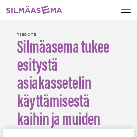
Valik
Silmäasema – etusivu
TIEDOTE
Silmäasema tukee
esitystä
asiakassetelin
käyttämisestä
kaihin ja muiden
silmäsairauksien