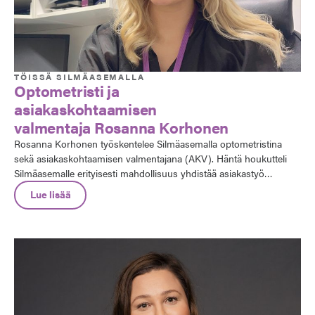
TÖISSÄ SILMÄASEMALLA
Optometristi ja
asiakaskohtaamisen
valmentaja Rosanna Korhonen
Rosanna Korhonen työskentelee Silmäasemalla optometristina
sekä asiakaskohtaamisen valmentajana (AKV). Häntä houkutteli
Silmäasemalle erityisesti mahdollisuus yhdistää asiakastyö
uudenlaiseen rooliin, jossa pääsee kehittämään
Lue lisää
asiakaskohtaamisia ja tukemaan tiimejä eri puolilla Suomea.