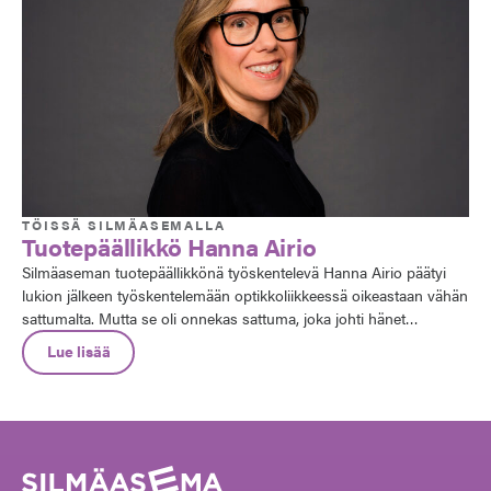
TÖISSÄ SILMÄASEMALLA
Tuotepäällikkö Hanna Airio
Silmäaseman tuotepäällikkönä työskentelevä Hanna Airio päätyi
lukion jälkeen työskentelemään optikkoliikkeessä oikeastaan vähän
sattumalta. Mutta se oli onnekas sattuma, joka johti hänet
mielenkiintoiselle urapolulle. Optikoksi valmistumisen jälkeen hän
Lue lisää
on työskennellyt mm. optikkona ja ostopalvelutiimissä, ja viimeisen
10 vuotta hän on työskennellyt Silmäaseman tuotepäällikkönä.