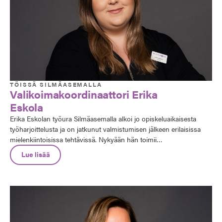
TÖISSÄ SILMÄASEMALLA
Valikoimakoordinaattori Erika
Eskola
Erika Eskolan työura Silmäasemalla alkoi jo opiskeluaikaisesta
työharjoittelusta ja on jatkunut valmistumisen jälkeen erilaisissa
mielenkiintoisissa tehtävissä. Nykyään hän toimii
valikoimakoordinaattorina. Erityistä kiitosta hän antaa
Lue lisää
Silmäasemalle mahdollisuudesta kehittää omaa osaamistaan ja
opiskella työn ohessa.