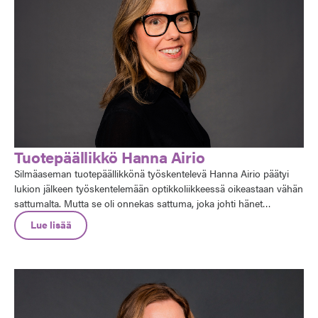
Tuotepäällikkö Hanna Airio
Silmäaseman tuotepäällikkönä työskentelevä Hanna Airio päätyi
lukion jälkeen työskentelemään optikkoliikkeessä oikeastaan vähän
sattumalta. Mutta se oli onnekas sattuma, joka johti hänet
mielenkiintoiselle urapolulle. Optikoksi valmistumisen jälkeen hän
Lue lisää
on työskennellyt mm. optikkona ja ostopalvelutiimissä, ja viimeisen
10 vuotta hän on työskennellyt Silmäaseman tuotepäällikkönä.