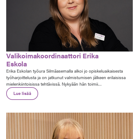
Valikoimakoordinaattori Erika
Eskola
Erika Eskolan työura Silmäasemalla alkoi jo opiskeluaikaisesta
työharjoittelusta ja on jatkunut valmistumisen jälkeen erilaisissa
mielenkiintoisissa tehtävissä. Nykyään hän toimii
valikoimakoordinaattorina. Erityistä kiitosta hän antaa
Lue lisää
Silmäasemalle mahdollisuudesta kehittää omaa osaamistaan ja
opiskella työn ohessa.