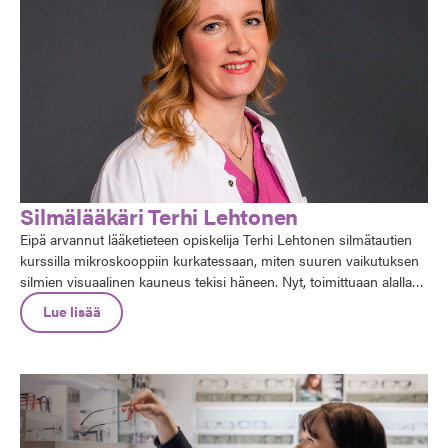
Silmälääkäri Terhi Lehtonen
Eipä arvannut lääketieteen opiskelija Terhi Lehtonen silmätautien
kurssilla mikroskooppiin kurkatessaan, miten suuren vaikutuksen
silmien visuaalinen kauneus tekisi häneen. Nyt, toimittuaan alalla
noin 20 vuoden ajan, Terhiä viehättää silmälääkärin työssä
Lue lisää
vaihtelevuus ja erityisesti jatkuvuus – pitkät potilassuhteet ja niiden
laajeneminen myös eri sukupolviin samassa perheessä.