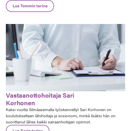
sopivimmat näönkorjausmenetelmät on hänelle työn avainasioita.
Lue Tommin tarina
Vastaanottohoitaja Sari
Korhonen
Kaksi vuotta Silmäasemalla työskennellyt Sari Korhonen on
koulutukseltaan lähihoitaja ja sosionomi, minkä lisäksi hän on
suorittanut lähes kaikki sairaanhoitajan opinnot.
Lue Sarin tarina