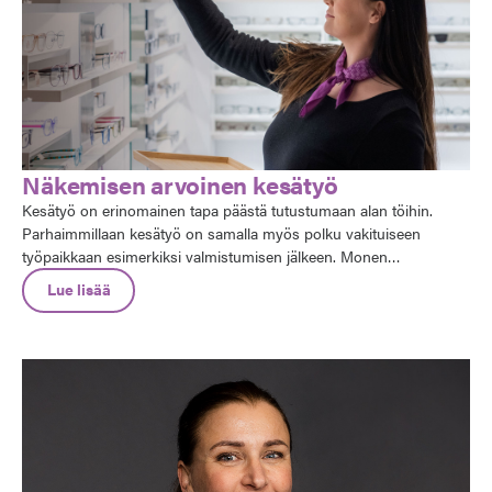
Näkemisen arvoinen kesätyö
Kesätyö on erinomainen tapa päästä tutustumaan alan töihin.
Parhaimmillaan kesätyö on samalla myös polku vakituiseen
työpaikkaan esimerkiksi valmistumisen jälkeen. Monen
kesätyökokemusta täydentävät myös työharjoittelut ja
Lue lisää
opinnäytetyöpaikat.