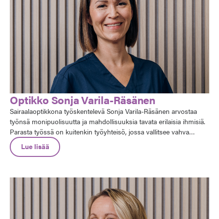
Optikko Sonja Varila-Räsänen
Sairaalaoptikkona työskentelevä Sonja Varila-Räsänen arvostaa
työnsä monipuolisuutta ja mahdollisuuksia tavata erilaisia ihmisiä.
Parasta työssä on kuitenkin työyhteisö, jossa vallitsee vahva
keskinäinen luottamus: "Osan kanssa olen tehnyt töitä niin
Lue lisää
pitkään, että osaamme lähes lukea toistemme ajatuksia".