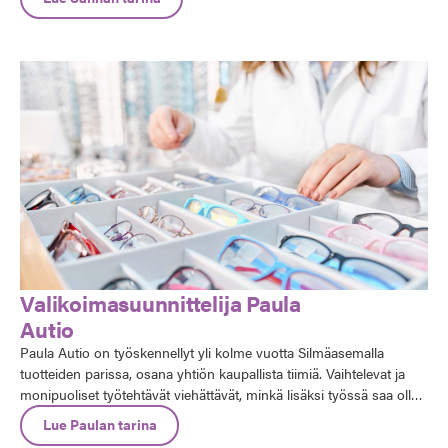
Valikoimasuunnittelija Paula
Autio
Paula Autio on työskennellyt yli kolme vuotta Silmäasemalla
tuotteiden parissa, osana yhtiön kaupallista tiimiä. Vaihtelevat ja
monipuoliset työtehtävät viehättävät, minkä lisäksi työssä saa olla
mukana optisen alan muutoksissa.
Lue Paulan tarina