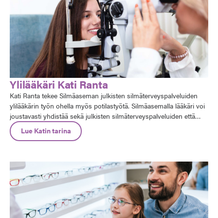
Ylilääkäri Kati Ranta
Kati Ranta tekee Silmäaseman julkisten silmäterveyspalveluiden
ylilääkärin työn ohella myös potilastyötä. Silmäasemalla lääkäri voi
joustavasti yhdistää sekä julkisten silmäterveyspalveluiden että
yksityisen sektorin työtehtäviä: "Pidän itsekin siitä, että voin toimia
Lue Katin tarina
yksityisellä puolella ja pystyn samalla ylläpitämään sairaalapuolen
tietoja ja taitoja”.