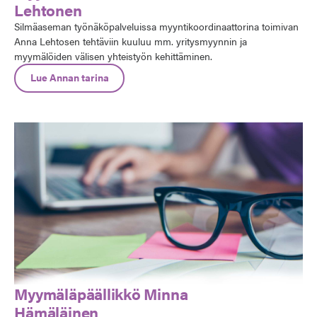
Lehtonen
Silmäaseman työnäköpalveluissa myyntikoordinaattorina toimivan
Anna Lehtosen tehtäviin kuuluu mm. yritysmyynnin ja
myymälöiden välisen yhteistyön kehittäminen.
Lue Annan tarina
Myymäläpäällikkö Minna
Hämäläinen