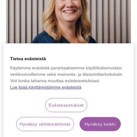
Optikko Eila Vuori
Tietoa evästeistä
Silmäasemalla sairaalaoptikkona ja perehdyttäjänä toimiva optikko
Käytämme evästeitä parantaaksemme käyttökokemustasi
Eila Vuori kiittää monipuolista työnkuvaansa. Parasta työssä on
verkkosivuillamme sekä mainonta- ja tilastointitarkoituksiin.
kuitenkin asiakaspalvelu ja asiakkailta saatu palaute: ”Tykkään siitä,
Voit koska tahansa muuttaa evästeasetuksiasi.
että pääsen tapaamaan erilaisia ihmisiä. Ja tietenkin ihana palaute
Lue lisää käyttämistämme evästeistä
Lue lisää
tyytyväisiltä asiakkailta, kun huonoksi mennyt näkö saadaan
paranemaan leikkauksella”.
Evästeasetukset
Hyväksy välttämättömät
Hyväksy kaikki