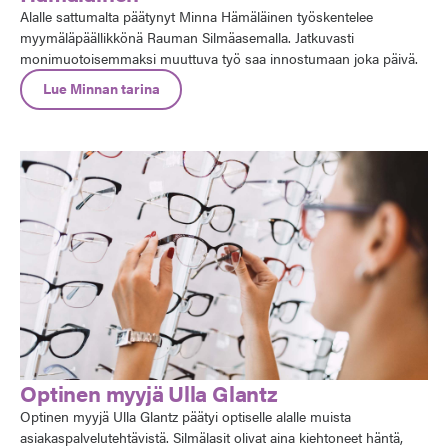
Alalle sattumalta päätynyt Minna Hämäläinen työskentelee
myymäläpäällikkönä Rauman Silmäasemalla. Jatkuvasti
monimuotoisemmaksi muuttuva työ saa innostumaan joka päivä.
Lue Minnan tarina
Optinen myyjä Ulla Glantz
Optinen myyjä Ulla Glantz päätyi optiselle alalle muista
asiakaspalvelutehtävistä. Silmälasit olivat aina kiehtoneet häntä,