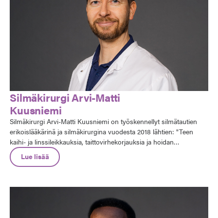
Silmäkirurgi Arvi-Matti
Kuusniemi
Silmäkirurgi Arvi-Matti Kuusniemi on työskennellyt silmätautien
erikoislääkärinä ja silmäkirurgina vuodesta 2018 lähtien: "Teen
kaihi- ja linssileikkauksia, taittovirhekorjauksia ja hoidan
glaukoomapotilaita. Pidän vastaanottoa muutaman kerran
Lue lisää
kuukaudessa Silmäaseman myymälöissä, se tuo mukavaa
vaihtelua työhön". Hän kertoo, että Silmäasemalla on helppo
työskennellä, koska käytössä on hyvät tietojärjestelmät, toimivat
käytännöt ja ammattitaitoiset työkaverit, ja työn ja vapaa-ajan
yhdistäminen onnistuu sujuvasti.