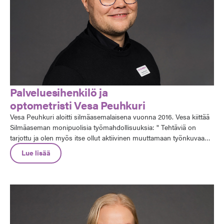
Palveluesihenkilö ja
optometristi Vesa Peuhkuri
Vesa Peuhkuri aloitti silmäasemalaisena vuonna 2016. Vesa kiittää
Silmäaseman monipuolisia työmahdollisuuksia: " Tehtäviä on
tarjottu ja olen myös itse ollut aktiivinen muuttamaan työnkuvaani.
Mielestäni kannattaa olla rohkea ja tehdä töitä omien uravalintojen
Lue lisää
eteen. Olen ollut jo aika pitkään tämän saman työnantajan
palveluksessa ja voin sanoa, että olen ylpeä silmäasemalainen."