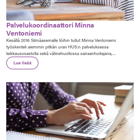
Palvelukoordinaattori Minna
Ventoniemi
Kesällä 2016 Silmäasemalle töihin tullut Minna Ventoniemi
työskenteli aiemmin pitkän uran HUS:n palveluksessa
leikkausosastolla sekä välinehuollossa sairaanhoitajana,
esimiehenä ja apulaisosastonhoitajana.
Lue lisää