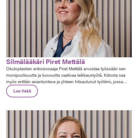
Silmälääkäri Piret Mettälä
Okuloplastian erikoisosaaja Piret Mettälä arvostaa työssään sen
monipuolisuutta ja luovuutta vaativaa leikkaustyötä. Kiitosta saa
myös erittäin asiantunteva ja yhteen hitsautunut työtiimi, jossa
kommunikaatio toimii moitteettomasti.
Lue lisää