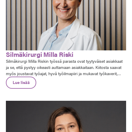
Silmäkirurgi Milla Riski
Silmäkirurgi Milla Riskin työssä parasta ovat tyytyväiset asiakkaat
ja se, että pystyy oikeasti auttamaan asiakkaitaan. Kiitosta saavat
myös joustavat työajat, hyvä työilmapiiri ja mukavat työkaverit,
sekä hyvät työolosuhteet ja -välineet. Hän kiittää myös
Lue lisää
Silmäaseman lääkäripalvelutiimiä - heiltä saa apua kaikkiin
lääkäriammatinharjoittajan työhön liittyviin käytännön asioihin.