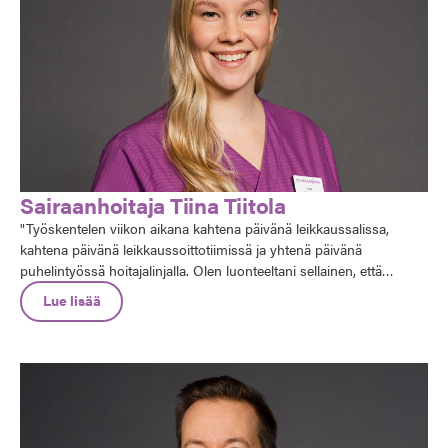
Sairaanhoitaja Tiina Tiitola
"Työskentelen viikon aikana kahtena päivänä leikkaussalissa,
kahtena päivänä leikkaussoittotiimissä ja yhtenä päivänä
puhelintyössä hoitajalinjalla. Olen luonteeltani sellainen, että
kaipaan toimintaa ja vaihtelua, joten tämä työ sopii minulle oikein
Lue lisää
mainiosti”, kertoo Silmäaseman silmäsairaalassa työskentelevä
sairaanhoitaja Tiina Tiitola.