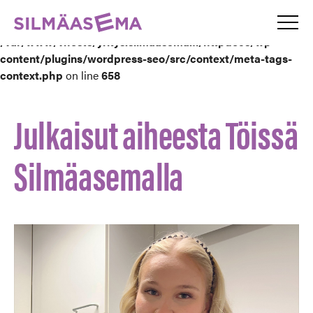
Valik
Silmäasema – etusivu
Warning
: Attempt to read property "ID" on array in
/var/www/vhosts/yritys.silmaasema.fi/httpdocs/wp-
content/plugins/wordpress-seo/src/context/meta-tags-
context.php
on line
658
Julkaisut aiheesta Töissä
Silmäasemalla