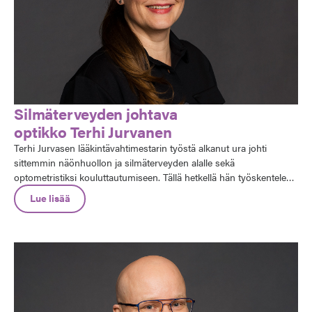
Silmäterveyden johtava
optikko Terhi Jurvanen
Terhi Jurvasen lääkintävahtimestarin työstä alkanut ura johti
sittemmin näönhuollon ja silmäterveyden alalle sekä
optometristiksi kouluttautumiseen. Tällä hetkellä hän työskentelee
Silmäasemalla silmäterveyden johtavana optikkona.
Lue lisää