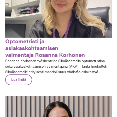
Optometristi ja
asiakaskohtaamisen
valmentaja Rosanna Korhonen
Rosanna Korhonen työskentelee Silmäasemalla optometristina
sekä asiakaskohtaamisen valmentajana (AKV). Häntä houkutteli
Silmäasemalle erityisesti mahdollisuus yhdistää asiakastyö
uudenlaiseen rooliin, jossa pääsee kehittämään
Lue lisää
asiakaskohtaamisia ja tukemaan tiimejä eri puolilla Suomea.