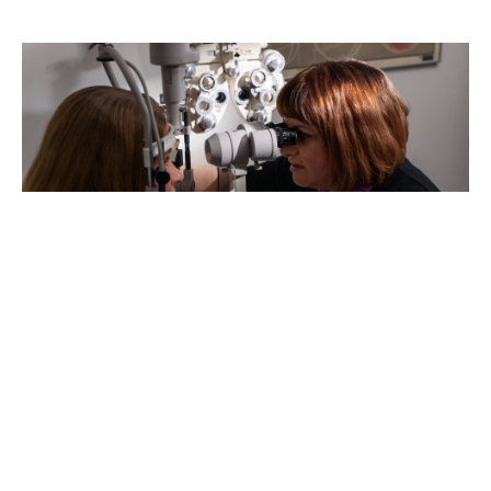
Optometristi Paula Verho
Paula Verho haaveili alunperin hammasteknikon työstä, mutta
päätyi opiskelemaan optometriaa. Valmistumisen jälkeen hän jäi
töihin Uudenkaupungin Silmäasemalle.
Lue Paulan tarina