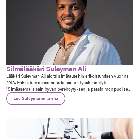
Silmälääkäri Suleyman Ali
Lääkäri Suleyman Ali aloitti silmätauteihin erikoistumisen vuonna
2018. Erikoistumisensa rinnalla hän on työskennellyt:
"Silmäasemalla sain hyvän perehdytyksen ja pääsin monipuolisesti
käyttämään ja kehittämään ammattitaitoani", Ali kiittää. Hän kiittää
Lue Suleymanin tarina
myös uran ja perhe-elämän yhdistämisen helppoudesta sekä
tuesta hallinnollisissa asioissa.