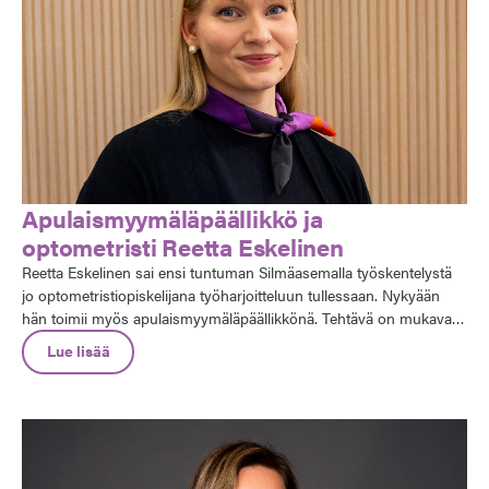
Apulaismyymäläpäällikkö ja
optometristi Reetta Eskelinen
Reetta Eskelinen sai ensi tuntuman Silmäasemalla työskentelystä
jo optometristiopiskelijana työharjoitteluun tullessaan. Nykyään
hän toimii myös apulaismyymäläpäällikkönä. Tehtävä on mukavan
monipuolinen: työajasta noin puolet on optometristin työtä ja
Lue lisää
toinen puoli erilaisia myymälän arkea tukevia hallinnollisia töitä.