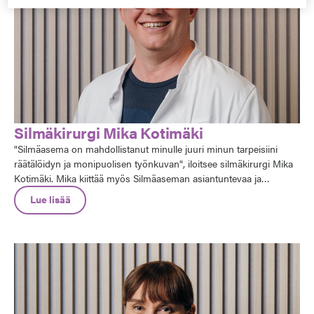
Silmäkirurgi Mika Kotimäki
"Silmäasema on mahdollistanut minulle juuri minun tarpeisiini
räätälöidyn ja monipuolisen työnkuvan", iloitsee silmäkirurgi Mika
Kotimäki. Mika kiittää myös Silmäaseman asiantuntevaa ja
jatkuvasti kouluttautuvaa henkilöstöä sekä panostusta työssä
Lue lisää
käytettäviin laitteisiin ja instrumentteihin. Oma lukunsa Mikasta on
myös Silmäaseman kouluttautumismahdollisuudet – sekä itse
koulutettavan että toisinaan myös luennoitsijan roolissa.